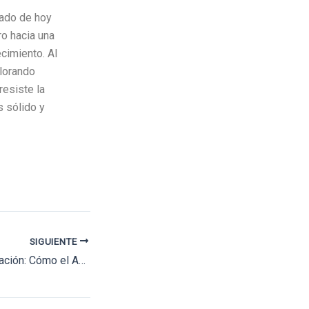
tado de hoy
ro hacia una
cimiento. Al
plorando
resiste la
s sólido y
SIGUIENTE
La Brecha de Innovación: Cómo el Acceso Desigual a la IA Modela Oportunidades y Desafíos en Mercados Emergentes