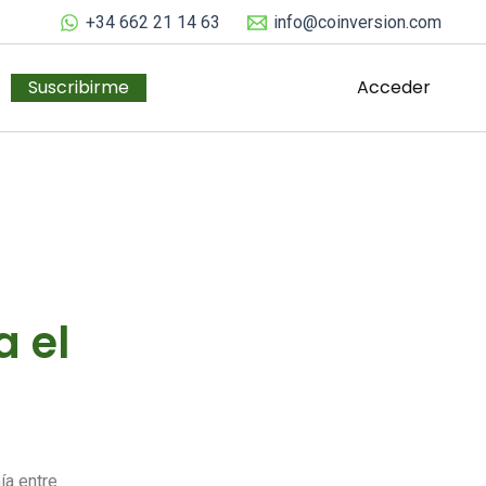
+34 662 21 14 63
info@coinversion.com
Suscribirme
Acceder
 el
ía entre