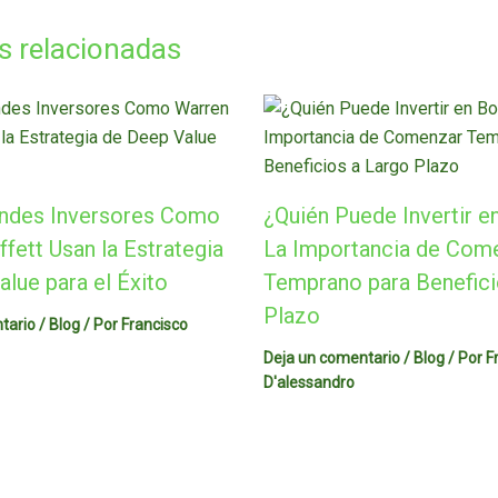
s relacionadas
ndes Inversores Como
¿Quién Puede Invertir e
fett Usan la Estrategia
La Importancia de Com
lue para el Éxito
Temprano para Benefici
Plazo
tario
/
Blog
/ Por
Francisco
Deja un comentario
/
Blog
/ Por
F
D'alessandro