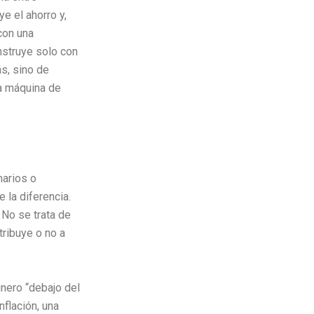
e el ahorro y,
con una
nstruye solo con
ás, sino de
na máquina de
marios o
 la diferencia.
 No se trata de
ribuye o no a
dinero “debajo del
flación, una