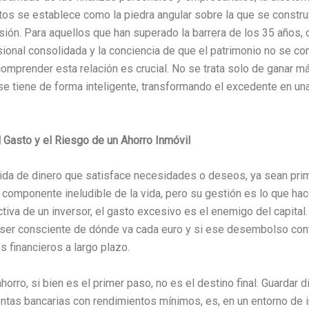
os se establece como la piedra angular sobre la que se construy
rsión. Para aquellos que han superado la barrera de los 35 años, 
sional consolidada y la conciencia de que el patrimonio no se co
, comprender esta relación es crucial. No se trata solo de ganar m
 se tiene de forma inteligente, transformando el excedente en u
 Gasto y el Riesgo de un Ahorro Inmóvil
alida de dinero que satisface necesidades o deseos, ya sean pri
 componente ineludible de la vida, pero su gestión es lo que hace
iva de un inversor, el gasto excesivo es el enemigo del capital.
e ser consciente de dónde va cada euro y si ese desembolso cont
s financieros a largo plazo.
ahorro, si bien es el primer paso, no es el destino final. Guardar 
ntas bancarias con rendimientos mínimos, es, en un entorno de in