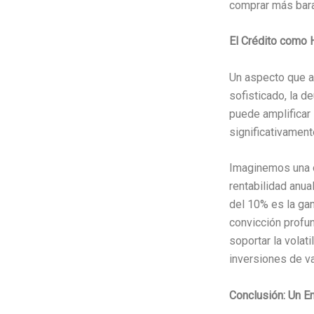
comprar más bara
El Crédito como 
Un aspecto que a 
sofisticado, la d
puede amplificar 
significativament
Imaginemos una o
rentabilidad anua
del 10% es la gan
convicción profun
soportar la volat
inversiones de v
Conclusión: Un En