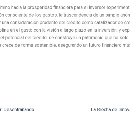
mino hacia la prosperidad financiera para el inversor experimen
ón consciente de los gastos, la trascendencia de un simple ahor
 y una consideración prudente del crédito como catalizador de cre
plina en el gasto con la visión a largo plazo en la inversión, y ex
el potencial del crédito, se construye un patrimonio que no solo 
ue crece de forma sostenible, asegurando un futuro financiero má
Más Allá del Titular: Desentrañando los Principales Índices Bursátiles de Nueva York