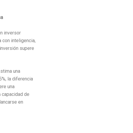
sa
n inversor
 con inteligencia,
 inversión supere
estima una
5%, la diferencia
iere una
la capacidad de
alancarse en