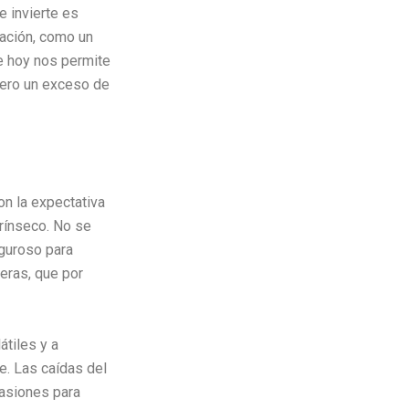
e invierte es
lación, como un
ue hoy nos permite
pero un exceso de
con la expectativa
trínseco. No se
iguroso para
eras, que por
átiles y a
e. Las caídas del
casiones para