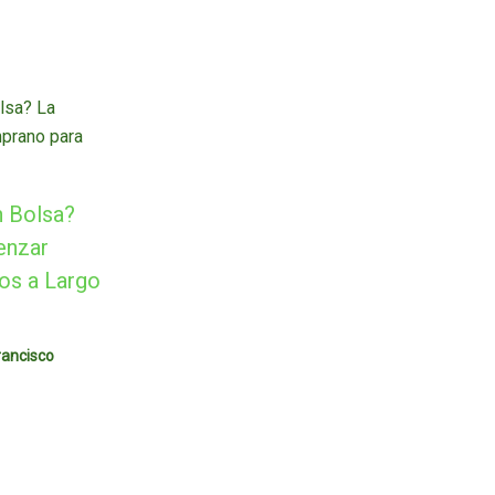
n Bolsa?
enzar
os a Largo
rancisco