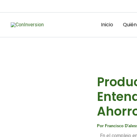
Ir
al
contenido
Inicio
Quién
Produc
Entend
Ahorro
Por
Francisco D'ale
En el complejo e