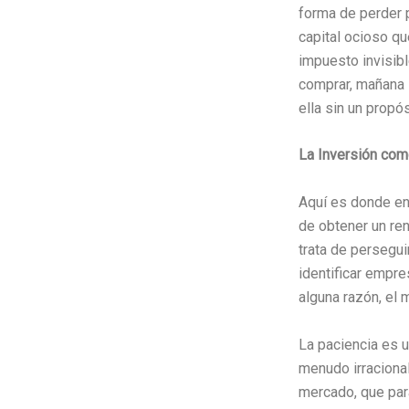
forma de perder p
capital ocioso qu
impuesto invisibl
comprar, mañana s
ella sin un propó
La Inversión com
Aquí es donde entr
de obtener un ren
trata de persegui
identificar empre
alguna razón, el 
La paciencia es u
menudo irracional
mercado, que par