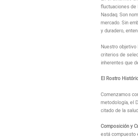
fluctuaciones de 
Nasdaq. Son nombr
mercado. Sin emba
y duradero, ente
Nuestro objetivo 
criterios de sele
inherentes que d
El Rostro Históri
Comenzamos con e
metodología, el 
citado de la sal
Composición y Cr
está compuesto e