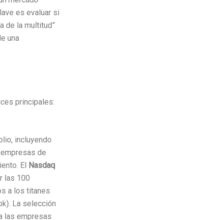
lave es evaluar si
a de la multitud”
de una
ces principales:
lio, incluyendo
e empresas de
iento. El
Nasdaq
r las 100
 a los titanes
k). La selección
 a las empresas