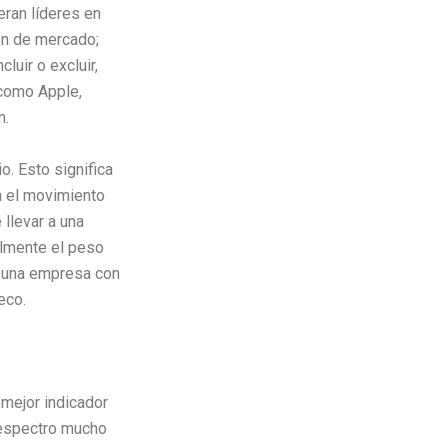
ran líderes en
ón de mercado;
uir o excluir,
como Apple,
n.
o. Esto significa
n el movimiento
llevar a una
elmente el peso
; una empresa con
eco.
mejor indicador
 espectro mucho