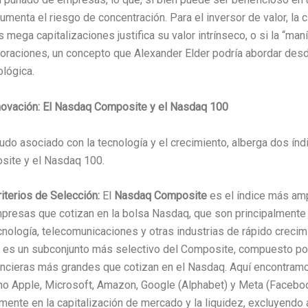
aumenta el riesgo de concentración. Para el inversor de valor, la c
 mega capitalizaciones justifica su valor intrínseco, o si la “maní
aloraciones, un concepto que Alexander Elder podría abordar des
ológica.
nnovación: El Nasdaq Composite y el Nasdaq 100
do asociado con la tecnología y el crecimiento, alberga dos índi
site y el Nasdaq 100.
iterios de Selección:
El
Nasdaq Composite
es el índice más amp
mpresas que cotizan en la bolsa Nasdaq, que son principalment
cnología, telecomunicaciones y otras industrias de rápido crecim
e, es un subconjunto más selectivo del Composite, compuesto po
ncieras más grandes que cotizan en el Nasdaq. Aquí encontramos
o Apple, Microsoft, Amazon, Google (Alphabet) y Meta (Faceboo
mente en la capitalización de mercado y la liquidez, excluyendo