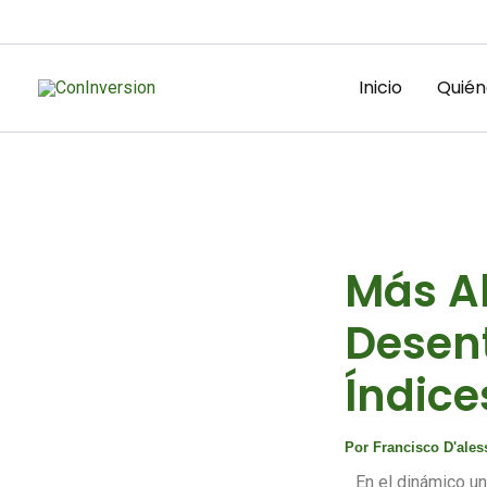
Ir
al
contenido
Inicio
Quién
Más Al
Desent
Índice
Por
Francisco D'ale
En el dinámico un