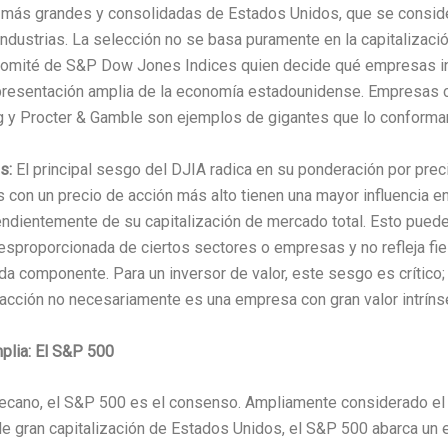
más grandes y consolidadas de Estados Unidos, que se conside
ndustrias. La selección no se basa puramente en la capitalizaci
comité de S&P Dow Jones Indices quien decide qué empresas incl
presentación amplia de la economía estadounidense. Empresas 
g y Procter & Gamble son ejemplos de gigantes que lo conforma
s:
El principal sesgo del DJIA radica en su ponderación por preci
 con un precio de acción más alto tienen una mayor influencia e
endientemente de su capitalización de mercado total. Esto puede 
esproporcionada de ciertos sectores o empresas y no refleja fi
a componente. Para un inversor de valor, este sesgo es crítico
 acción no necesariamente es una empresa con gran valor intríns
plia: El S&P 500
decano, el S&P 500 es el consenso. Ampliamente considerado el 
de gran capitalización de Estados Unidos, el S&P 500 abarca un