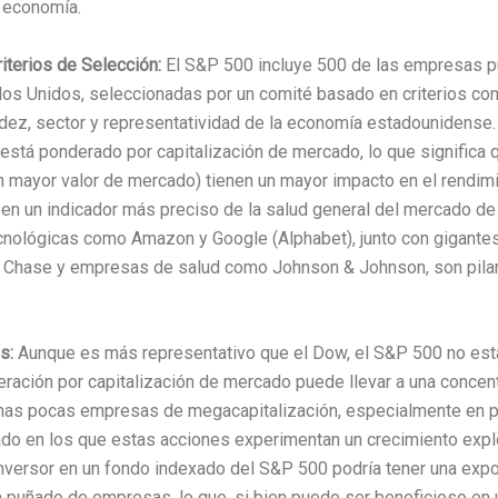
 economía.
iterios de Selección:
El S&P 500 incluye 500 de las empresas p
os Unidos, seleccionadas por un comité basado en criterios com
dez, sector y representatividad de la economía estadounidense. 
está ponderado por capitalización de mercado, lo que significa
 mayor valor de mercado) tienen un mayor impacto en el rendimie
 en un indicador más preciso de la salud general del mercado de
nológicas como Amazon y Google (Alphabet), junto con gigantes
Chase y empresas de salud como Johnson & Johnson, son pila
s:
Aunque es más representativo que el Dow, el S&P 500 no est
ración por capitalización de mercado puede llevar a una concen
 unas pocas empresas de megacapitalización, especialmente en 
ado en los que estas acciones experimentan un crecimiento expl
 inversor en un fondo indexado del S&P 500 podría tener una exp
n puñado de empresas, lo que, si bien puede ser beneficioso en