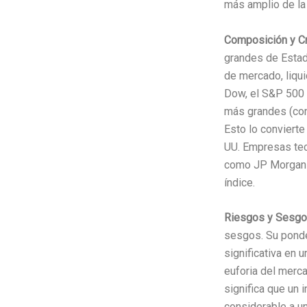
más amplio de la
Composición y Cr
grandes de Estad
de mercado, liqui
Dow, el S&P 500 
más grandes (con
Esto lo convierte
UU. Empresas tec
como JP Morgan 
índice.
Riesgos y Sesgo
sesgos. Su ponde
significativa en
euforia del merc
significa que un
considerable a u