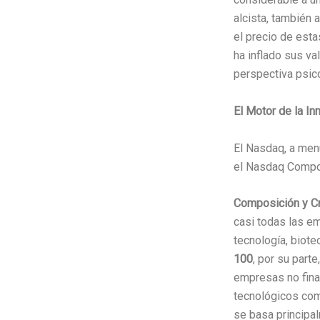
alcista, también 
el precio de estas
ha inflado sus v
perspectiva psic
El Motor de la I
El Nasdaq, a menu
el Nasdaq Compo
Composición y Cr
casi todas las e
tecnología, biote
100
, por su part
empresas no fina
tecnológicos com
se basa principal