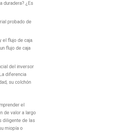
va duradera? ¿Es
orial probado de
el flujo de caja.
n flujo de caja
ial del inversor
La diferencia
dad, su colchón
omprender el
n de valor a largo
s diligente de las
su miopía o