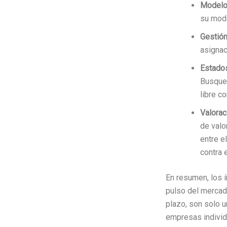
Modelo
su mode
Gestión
asignac
Estados
Busque 
libre c
Valorac
de valo
entre e
contra 
En resumen, los 
pulso del mercado
plazo, son solo u
empresas individ