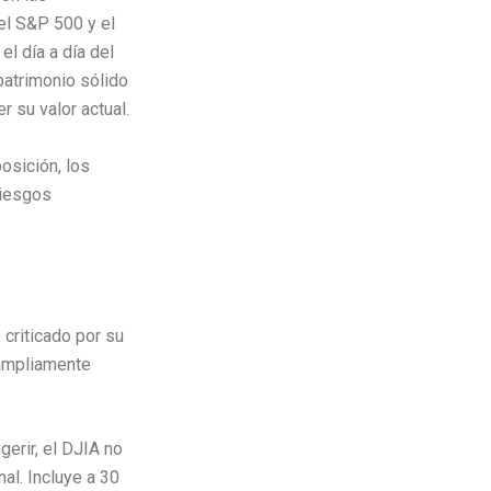
el S&P 500 y el
l día a día del
patrimonio sólido
 su valor actual.
osición, los
riesgos
criticado por su
 ampliamente
erir, el DJIA no
al. Incluye a 30