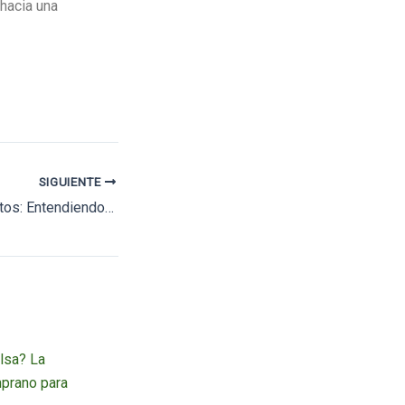
hacia una
SIGUIENTE
Producción vs. Gastos: Entendiendo el Camino hacia el Ahorro y la Inversión