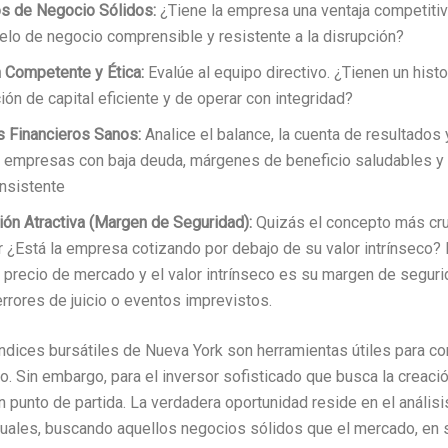
s de Negocio Sólidos:
¿Tiene la empresa una ventaja competiti
lo de negocio comprensible y resistente a la disrupción?
 Competente y Ética:
Evalúe al equipo directivo. ¿Tienen un hist
ión de capital eficiente y de operar con integridad?
 Financieros Sanos:
Analice el balance, la cuenta de resultados y 
empresas con baja deuda, márgenes de beneficio saludables y u
onsistente
ión Atractiva (Margen de Seguridad):
Quizás el concepto más cruc
r ¿Está la empresa cotizando por debajo de su valor intrínseco? 
l precio de mercado y el valor intrínseco es su margen de seguri
errores de juicio o eventos imprevistos.
índices bursátiles de Nueva York son herramientas útiles para c
. Sin embargo, para el inversor sofisticado que busca la creació
n punto de partida. La verdadera oportunidad reside en el análisi
uales, buscando aquellos negocios sólidos que el mercado, en 