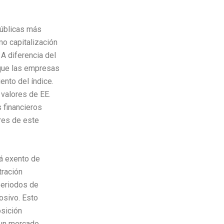
úblicas más
o capitalización
A diferencia del
 que las empresas
nto del índice.
 valores de EE.
 financieros
res de este
á exento de
tración
periodos de
osivo. Esto
osición
 un mercado