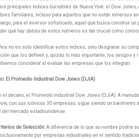
los principales índices bursátiles de Nueva York: el Dow Jones, 
es familiares, incluso para aquellos que no están inmersos en e
rgo, para el inversor sofisticado, aquel que busca construir un 
nder qué hay
detrás
de estos números es tan crucial como conocer
hoy no es solo identificar estos índices, sino desgranar su comp
cción que los definen y, quizás lo más importante, los sesgos y 
ebemos considerar al evaluar las empresas que los integran.
co: El Promedio Industrial Dow Jones (DJIA)
l decano, el Promedio Industrial Dow Jones (DJIA). A menudo 
Dow, con sus icónicas 30 empresas, sigue siendo un barómetro
ud del mercado estadounidense.
iterios de Selección:
A diferencia de lo que su nombre podría sug
xclusivamente por empresas industriales en el sentido tradicion