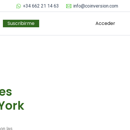
+34 662 21 14 63
info@coinversion.com
Suscribirme
Acceder
es
 York
con las