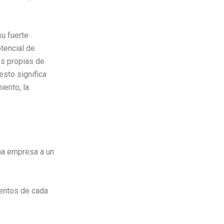
su fuerte
otencial de
es propias de
esto significa
iento, la
una empresa a un
mentos de cada