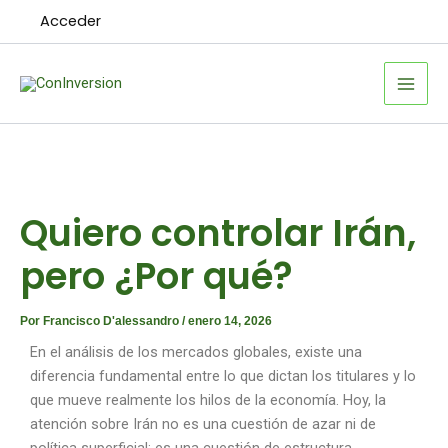
Ir
Acceder
al
contenido
Quiero controlar Irán,
pero ¿Por qué?
Por
Francisco D'alessandro
/
enero 14, 2026
En el análisis de los mercados globales, existe una
diferencia fundamental entre lo que dictan los titulares y lo
que mueve realmente los hilos de la economía. Hoy, la
atención sobre Irán no es una cuestión de azar ni de
política superficial; es una cuestión de estructura