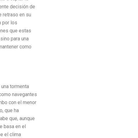
iente decisión de
 retraso en su
 por los
ones que estas
 sino para una
 mantener como
o una tormenta
n como navegantes
mbo con el menor
to, que ha
sabe que, aunque
se basa en el
e el clima