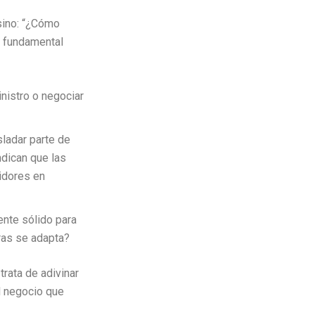
 sino: “¿Cómo
is fundamental
nistro o negociar
sladar parte de
dican que las
idores en
ente sólido para
ras se adapta?
trata de adivinar
l negocio que