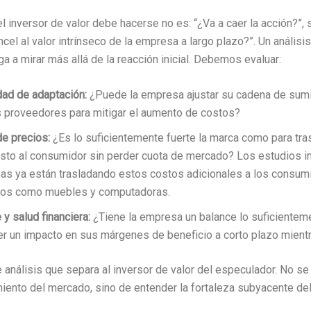
l inversor de valor debe hacerse no es: “¿Va a caer la acción?”,
ncel al valor intrínseco de la empresa a largo plazo?”. Un anális
ga a mirar más allá de la reacción inicial. Debemos evaluar:
ad de adaptación:
¿Puede la empresa ajustar su cadena de sumi
 proveedores para mitigar el aumento de costos?
e precios:
¿Es lo suficientemente fuerte la marca como para tra
sto al consumidor sin perder cuota de mercado? Los estudios in
s ya están trasladando estos costos adicionales a los consum
tos como muebles y computadoras.
 y salud financiera:
¿Tiene la empresa un balance lo suficientem
r un impacto en sus márgenes de beneficio a corto plazo mient
e análisis que separa al inversor de valor del especulador. No se 
iento del mercado, sino de entender la fortaleza subyacente de