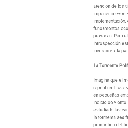
atención de los t
imponer nuevos a
implementación, 
fundamentos econ
provocan. Para e
introspección es
inversores: la pac
La Tormenta Polí
Imagina que el m
repentina. Los e
en pequeñas emba
indicio de viento
estudiado las ca
la tormenta sea f
pronóstico del ti