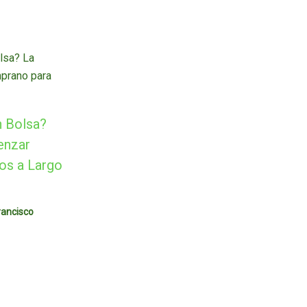
n Bolsa?
enzar
os a Largo
rancisco