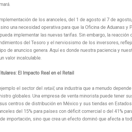
mará.
mplementación de los aranceles, del 1 de agosto al 7 de agosto,
 sino una necesidad operativa para que la Oficina de Aduanas y 
pueda implementar las nuevas tarifas. Sin embargo, la reacción 
endimientos del Tesoro y el nerviosismo de los inversores, refleja
ipo de anuncios genera. Aquí es donde nuestra paciencia y nuest
n valor incalculable.
itulares: El Impacto Real en el Retail
emplo el sector del
retail
, una industria que a menudo depend
istro globales. Una empresa de venta minorista puede tener sus
 sus centros de distribución en México y sus tiendas en Estados
nceles del 15% para países con déficit comercial o del 41% para
de importación, sino que crea un efecto dominó que afecta a to