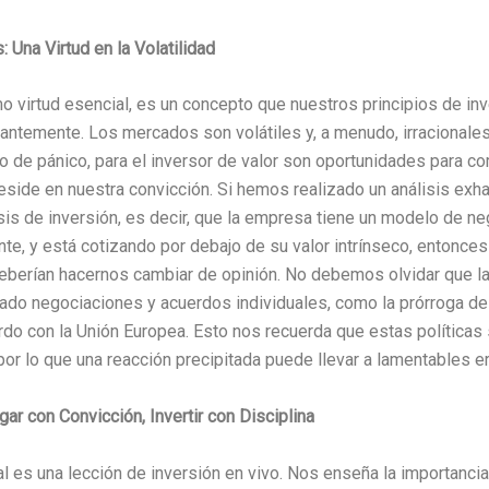
: Una Virtud en la Volatilidad
o virtud esencial, es un concepto que nuestros principios de in
ntemente. Los mercados son volátiles y, a menudo, irracionales
 de pánico, para el inversor de valor son oportunidades para c
reside en nuestra convicción. Si hemos realizado un análisis exh
is de inversión, es decir, que la empresa tiene un modelo de ne
te, y está cotizando por debajo de su valor intrínseco, entonce
deberían hacernos cambiar de opinión. No debemos olvidar que la
ado negociaciones y acuerdos individuales, como la prórroga de
rdo con la Unión Europea. Esto nos recuerda que estas políticas
or lo que una reacción precipitada puede llevar a lamentables er
ar con Convicción, Invertir con Disciplina
al es una lección de inversión en vivo. Nos enseña la importancia