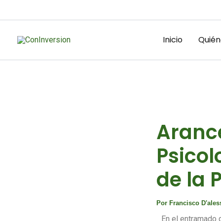
Ir
al
contenido
Inicio
Quién
Arance
Psicol
de la 
Por
Francisco D'ale
En el entramado d