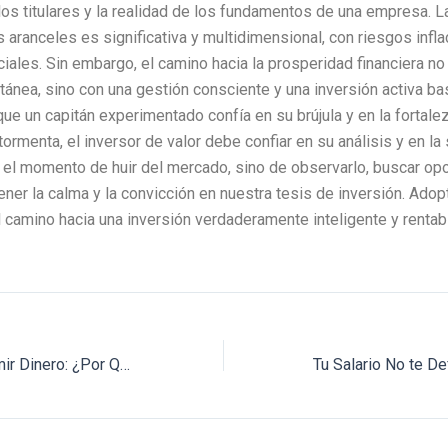
 los titulares y la realidad de los fundamentos de una empresa. L
 aranceles es significativa y multidimensional, con riesgos infla
ales. Sin embargo, el camino hacia la prosperidad financiera n
ntánea, sino con una gestión consciente y una inversión activa ba
l que un capitán experimentado confía en su brújula y en la fortal
 tormenta, el inversor de valor debe confiar en su análisis y en l
el momento de huir del mercado, sino de observarlo, buscar opo
ner la calma y la convicción en nuestra tesis de inversión. Adop
 camino hacia una inversión verdaderamente inteligente y rentab
El Poder de Imprimir Dinero: ¿Por Qué la Deuda de EE. UU. no es como la de España?