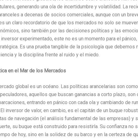
itulares, generando una ola de incertidumbre y volatilidad. La rec
ranceles a decenas de socios comerciales, aunque con un breve
es un claro recordatorio de que los mercados no solo se mueven
ómicos, sino también por las decisiones políticas y las emoci
l inversor experimentado, este no es un momento para el pánico,
tratégica. Es una prueba tangible de la psicología que debemos
iencia y la disciplina frente al ruido y el miedo.
tica en el Mar de los Mercados
ercado global es un océano. Las políticas arancelarias son com
speculadores, aquellos que buscan ganancias a corto plazo, so
rcaciones, entrando en pánico con cada ola y cambiando de ru
. El inversor de valor, en cambio, es el capitán de un buque robus
rtas de navegación (el análisis fundamental de las empresas) y 
uerte, su buque está construido para resistirla. Su confianza no 
empo de hoy, sino en la solidez de su barco y en la certeza de qu