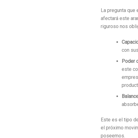
La pregunta que e
afectará este ara
riguroso nos obli
Capacid
con sus
Poder d
este co
empresa
produc
Balance
absorbe
Este es el tipo d
el próximo movim
poseemos.