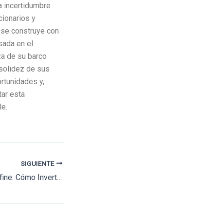
a incertidumbre
cionarios y
o se construye con
sada en el
eza de su barco
a solidez de sus
rtunidades y,
tar esta
le.
SIGUIENTE
Tu Salario No te Define: Cómo Invertir con un Salario Moderado