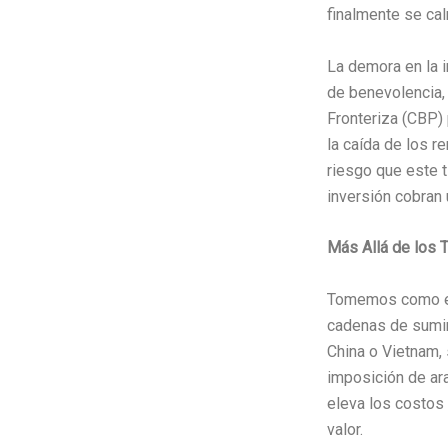
finalmente se cal
La demora en la i
de benevolencia,
Fronteriza (CBP) 
la caída de los r
riesgo que este t
inversión cobran u
Más Allá de los T
Tomemos como ej
cadenas de sumin
China o Vietnam,
imposición de ara
eleva los costos 
valor.