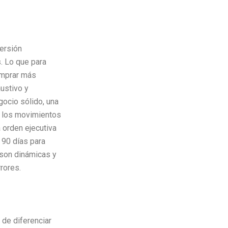
versión
. Lo que para
omprar más
austivo y
gocio sólido, una
s los movimientos
 orden ejecutiva
 90 días para
 son dinámicas y
rores.
 de diferenciar