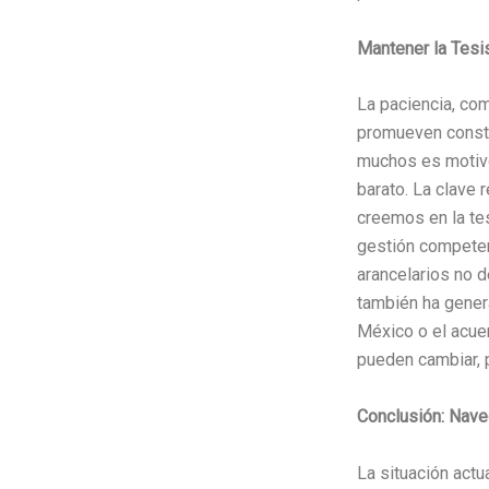
Mantener la Tesis
La paciencia, com
promueven consta
muchos es motivo
barato. La clave 
creemos en la tes
gestión competen
arancelarios no 
también ha gener
México o el acue
pueden cambiar, p
Conclusión: Naveg
La situación actu